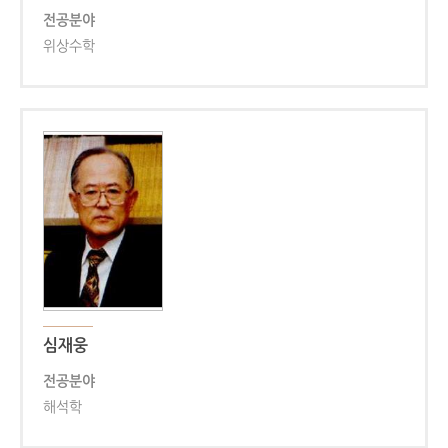
전공분야
위상수학
심재웅
전공분야
해석학