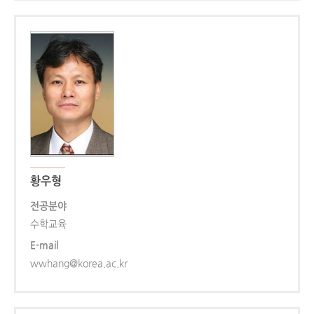
황우형
전공분야
수학교육
E-mail
wwhang@korea.ac.kr